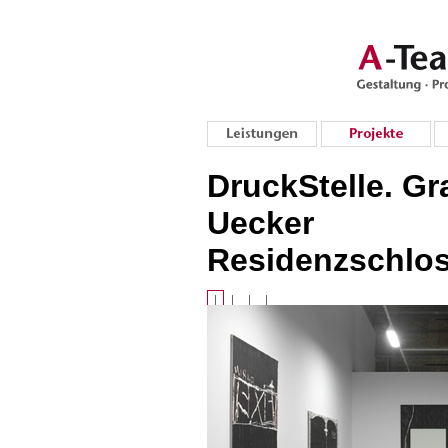
DruckStelle. Gra
Uecker
Residenzschlo